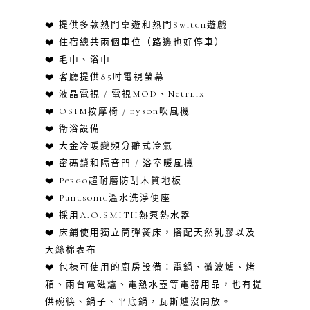
❤️ 提供多款熱門桌遊和熱門Switch遊戲
❤️ 住宿總共兩個車位（路邊也好停車）
❤️
毛巾、浴巾
❤️ 客廳提供85吋電視螢幕
❤️ 液晶電視 / 電視MOD、Netflix
❤️ OSIM按摩椅 / dyson吹風機
❤️ 衛浴設備
❤️ 大金冷暖變頻分離式冷氣
❤️ 密碼鎖和隔音門 / 浴室暖風機
❤️ Pergo超耐磨防刮木質地板
❤️ Panasonic溫水洗淨便座
❤️ 採用A.O.SMITH熱泵熱水器
❤️ 床鋪使用獨立筒彈簧床，搭配天然乳膠以及
天絲棉表布
❤️ 包棟可使用的廚房設備：
電鍋、微波爐、烤
箱、兩台電磁爐、電熱水壺等電器用品，也有提
供碗筷、鍋子、平底鍋，瓦斯爐沒開放。