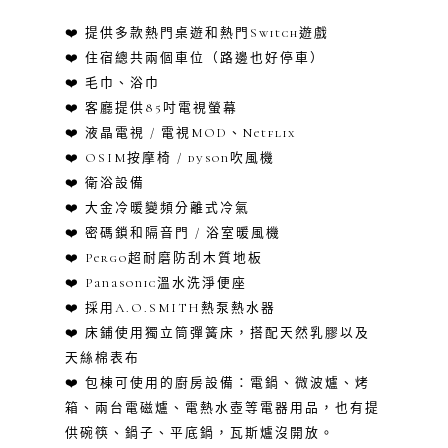
❤️ 提供多款熱門桌遊和熱門Switch遊戲
❤️ 住宿總共兩個車位（路邊也好停車）
❤️
毛巾、浴巾
❤️ 客廳提供85吋電視螢幕
❤️ 液晶電視 / 電視MOD、Netflix
❤️ OSIM按摩椅 / dyson吹風機
❤️ 衛浴設備
❤️ 大金冷暖變頻分離式冷氣
❤️ 密碼鎖和隔音門 / 浴室暖風機
❤️ Pergo超耐磨防刮木質地板
❤️ Panasonic溫水洗淨便座
❤️ 採用A.O.SMITH熱泵熱水器
❤️ 床鋪使用獨立筒彈簧床，搭配天然乳膠以及
天絲棉表布
❤️ 包棟可使用的廚房設備：
電鍋、微波爐、烤
箱、兩台電磁爐、電熱水壺等電器用品，也有提
供碗筷、鍋子、平底鍋，瓦斯爐沒開放。