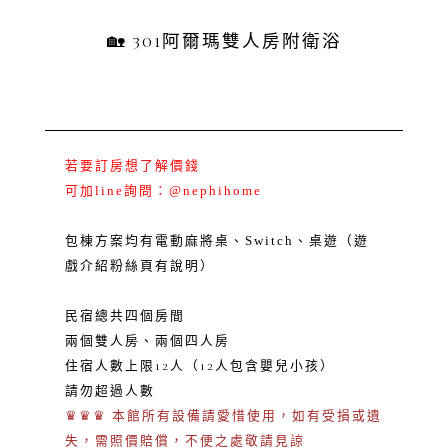
🏡 301阿爾瑪雙人房附衛浴
​若要訂房想了解價錢
可加line詢問：@nephihome
包棟方案均有電動麻將桌、Switch、桌遊（遊
戲介紹粉絲頁有說明）
民宿總共四個房間
兩個雙人房、兩個四人房
住宿人數上限12人（12人包含嬰兒小孩）
請勿超過人數
♛♛♛ 本館所有設備請愛惜使用，如有受損或遺
失，需照價賠償，不便之處敬請見諒