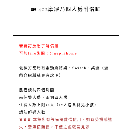
🏡 402摩羅乃四人房附浴缸
​若要訂房想了解價錢
可加line詢問：@nephihome
包棟方案均有電動麻將桌、Switch、桌遊（遊
戲介紹粉絲頁有說明）
民宿總共四個房間
兩個雙人房、兩個四人房
住宿人數上限12人（12人包含嬰兒小孩）
請勿超過人數
♛♛♛ 本館所有設備請愛惜使用，如有受損或遺
失，需照價賠償，不便之處敬請見諒