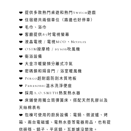
❤️ 提供多款熱門桌遊和熱門Switch遊戲
❤️ 住宿總共兩個車位（路邊也好停車）
❤️
毛巾、浴巾
❤️ 客廳提供85吋電視螢幕
❤️ 液晶電視 / 電視MOD、Netflix
❤️ OSIM按摩椅 / dyson吹風機
❤️ 衛浴設備
❤️ 大金冷暖變頻分離式冷氣
❤️ 密碼鎖和隔音門 / 浴室暖風機
❤️ Pergo超耐磨防刮木質地板
❤️ Panasonic溫水洗淨便座
❤️ 採用A.O.SMITH熱泵熱水器
❤️ 床鋪使用獨立筒彈簧床，搭配天然乳膠以及
天絲棉表布
❤️ 包棟可使用的廚房設備：
電鍋、微波爐、烤
箱、兩台電磁爐、電熱水壺等電器用品，也有提
供碗筷、鍋子、平底鍋，瓦斯爐沒開放。