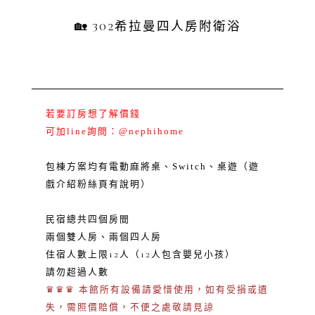
🏡 302希拉曼四人房附衛浴
​若要訂房想了解價錢
可加line詢問：@nephihome
包棟方案均有電動麻將桌、Switch、桌遊（遊
戲介紹粉絲頁有說明）
民宿總共四個房間
兩個雙人房、兩個四人房
住宿人數上限12人（12人包含嬰兒小孩）
請勿超過人數
♛♛♛ 本館所有設備請愛惜使用，如有受損或遺
失，需照價賠償，不便之處敬請見諒