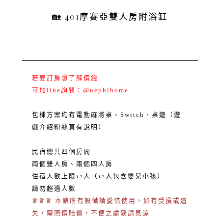
🏡 401摩賽亞雙人房附浴缸
​若要訂房想了解價錢
可加line詢問：@nephihome
包棟方案均有電動麻將桌、Switch、桌遊（遊
戲介紹粉絲頁有說明）
民宿總共四個房間
兩個雙人房、兩個四人房
住宿人數上限12人（12人包含嬰兒小孩）
請勿超過人數
♛♛♛ 本館所有設備請愛惜使用，如有受損或遺
失，需照價賠償，不便之處敬請見諒