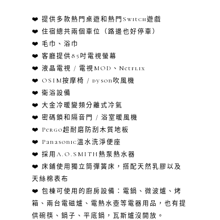
❤️ 提供多款熱門桌遊和熱門Switch遊戲
❤️ 住宿總共兩個車位（路邊也好停車）
❤️
毛巾、浴巾
❤️ 客廳提供85吋電視螢幕
❤️ 液晶電視 / 電視MOD、Netflix
❤️ OSIM按摩椅 / dyson吹風機
❤️ 衛浴設備
❤️ 大金冷暖變頻分離式冷氣
❤️ 密碼鎖和隔音門 / 浴室暖風機
❤️ Pergo超耐磨防刮木質地板
❤️ Panasonic溫水洗淨便座
❤️ 採用A.O.SMITH熱泵熱水器
❤️ 床鋪使用獨立筒彈簧床，搭配天然乳膠以及
天絲棉表布
❤️ 包棟可使用的廚房設備：
電鍋、微波爐、烤
箱、兩台電磁爐、電熱水壺等電器用品，也有提
供碗筷、鍋子、平底鍋，瓦斯爐沒開放。